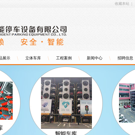
收藏本站
|
品展示
立体车库
工程案例
新闻中心
招聘信息