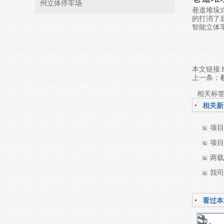
州立体停车场
巷道堆垛
的打消了
智能立体车
本文链接:
上一条：
相关标
相关新
项目
项目
两载
我司
看过本