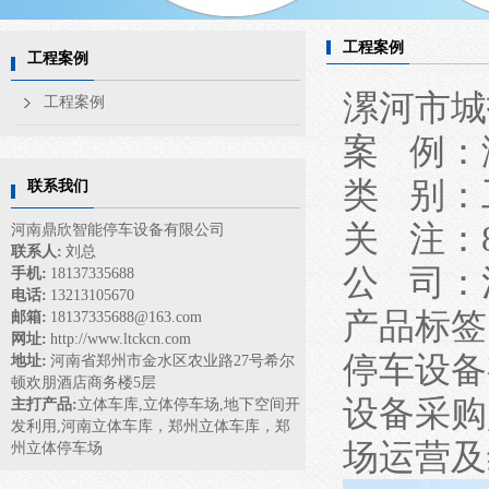
工程案例
工程案例
漯河市城
工程案例
案 例：
类 别：
联系我们
关 注：
河南鼎欣智能停车设备有限公司
联系人:
刘总
公 司：
手机:
18137335688
电话:
13213105670
产品标签
邮箱:
18137335688@163.com
网址:
http://www.ltckcn.com
停车设备
地址:
河南省郑州市金水区农业路27号希尔
顿欢朋酒店商务楼5层
设备采购
主打产品:
立体车库,立体停车场,地下空间开
发利用,河南立体车库，郑州立体车库，郑
场运营及
州立体停车场