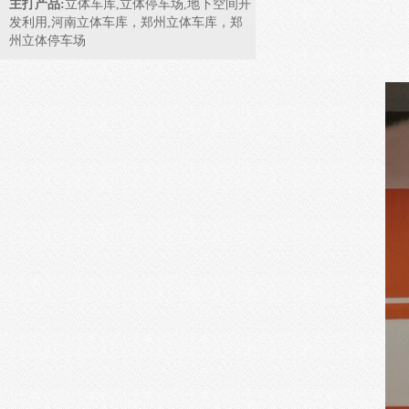
主打产品:
立体车库,立体停车场,地下空间开
发利用,河南立体车库，郑州立体车库，郑
州立体停车场