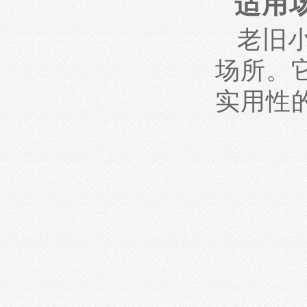
适用
老旧
场所。
实用性