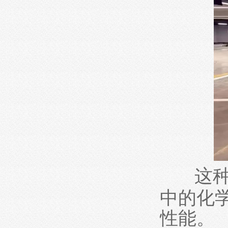
这
中的化
性能。