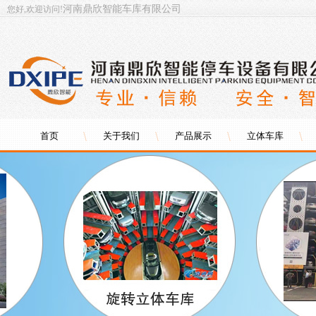
河南鼎欣智能车库有限公司
您好,欢迎访问!
首页
关于我们
产品展示
立体车库