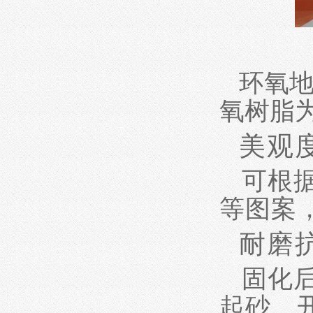
环氧
氧树脂
美观
可根
等图案
耐磨
固化
起砂、