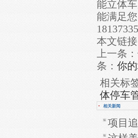
能立体车
能满足您
1813733
本文链接
上一条：
条：
你的
相关标
体停车
相关新闻
项目