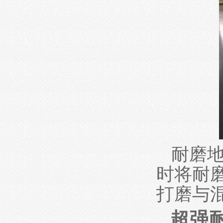
耐磨
时将耐
打磨与
超强